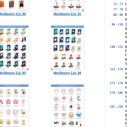
U
72
-
73
Ξ
77
-
79
εγέθυνση Σελ. 80
Μεγέθυνση Σελ. 81
Ε
80
-
96
p
Ξ
96
-
139
ά
μ
Α
μ
Μ
140
-
151
Π
Γ
Κ
V
Κ
152
-
170
εγέθυνση Σελ. 83
Μεγέθυνση Σελ. 84
σ
Κ
Κ
171
-
178
κ
Μ
179
-
186
Υ
Σ
Υ
187
-
210
υ
β
τ
Π