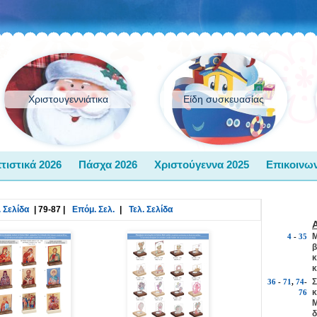
Χριστουγεννιάτικα
Είδη συσκευασίας
τιστικά 2026
Πάσχα 2026
Χριστούγεννα 2025
Επικοινων
 Σελίδα
|
79-87
|
Επόμ. Σελ.
|
Τελ. Σελίδα
Μ
4
-
35
β
κ
κ
Σ
36
-
71
,
74
-
κ
76
Μ
δ