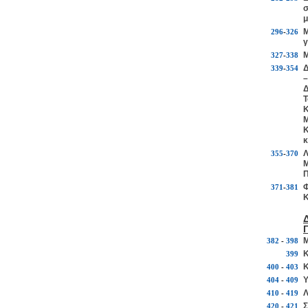
σ
μ
Μ
296
-
326
γ
Μ
327
-
338
Δ
339
-
354
–
Δ
Τ
Κ
Μ
Κ
κ
Λ
355
-
370
Μ
Π
Φ
371
-
381
Κ
Μ
382
-
398
Κ
399
Κ
400
-
403
Υ
404
-
409
Λ
410
-
419
Σ
420
-
421