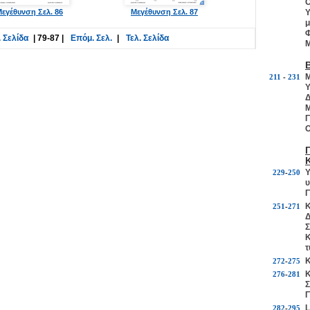
Ο
εγέθυνση Σελ. 86
Μεγέθυνση Σελ. 87
Υ
μ
Φ
 Σελίδα
|
79-87
|
Επόμ. Σελ.
|
Τελ. Σελίδα
Μ
Μ
211
-
231
Υ
Δ
Μ
Γ
Ο
Υ
229
-
250
υ
Γ
Κ
251
-
271
Δ
Σ
Κ
τ
Κ
272
-
275
Κ
276
-
281
Σ
Γ
L
282
-
295