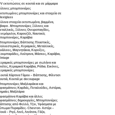
V εκτυπώσεις σε κουτιά και σε μάρμαρα
ύλινες μπομπονιέρες
κτυπωμένες μπομπονιέρες και στοιχεία σε
lexiglass
ύλινα στοιχεία εκτυπωμένα, βαμμένα,
βαφα . Μπομπονιέρες Ξύλινες και
εταλλικές, Ξύλινες Ονειροπαγίδες,
νεμόμυλοι, Καρουζέλ, Ναυτικές
πομπονιέρες, Καράβια
πομπονιέρες Βάπτισης Πλαστικές,
ολυεστερικές, Κεραμικές, Μεταλλικές,
υάλινες, Μαγνητάκια, Κορνίζες,
ουμπαράδες, Λούτρινα, Μάσκες, Καράβια,
intage
εραμικές μπομπονιέρες με σωλήνα και
κέτες, Κεραμικά Καράβια, Ρόδια. Εικόνες,
εραμικές μπομπονιέρες
ουτιά Χάρτινα Γάμου – Βάπτισης, Φίλντισι
ουτιά, Κουτιά με decoupage
πομπονιέρες Μαξιλαράκια και
φασμάτινες Καρδιές, Πεταλούδες, Αστέρια,
ημαίες Μαξιλάρια
φασμάτινα Καράβια και άλλες
φασμάτινες δημιουργίες, Μπομπονιέρες
άπτισης από Φελλό, Τζιν, Υφάσματα με
ύπωμα Πυραμίδες- Chevron- Αστέρι –
ουά – Ριγέ, Λινό, Λινάτσα, Γάζα,