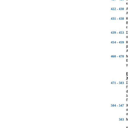
κ
Λ
422
-
430
Λ
Κ
431
-
438
Β
ε
Σ
439
-
453
ο
Κ
454
-
459
β
Α
Μ
460
-
470
Ε
γ
Σ
471
-
503
Π
d
λ
Π
Χ
504
-
547
σ
σ
Μ
503