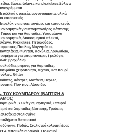
χέδια, βάσεις ξύλινες και plexiglass,Ξύλινα
ονογράμματα
εταλλικά στοιχεία, μονογράμματα, υλικά
ια κατασκευές
πρελόκ για μπομπονιέρες και κατασκευές
ιακοσμητικά για Μπομπονιέρες Βάπτισης
 Γάμου και για Λαμπάδες, Υφασμάτινα
ιακοσμητικά, Διακοσμητικά πλεκτά,
σόχινα, Plexiglass, Πεταλούδες,
αρφίτσες, Πιπίλες, Μαγνητάκια,
ανταλάκια, Φίλντισι, Κοχύλια, Λουλούδια,
οσμήματα για μπομπονιέρες ( ρολόγια,
ολιέ, βραχιόλια)
ουλούδια, μπρανς για Λαμπάδες,
οτιφάκια χειροποίητα, Δίχτυα, Ποτ πουρί,
ούλιες, Glitter
ούντες, Χάντρες, Ματάκια, Πέρλες,
ουμπιά, Πον πον, Αλυσίδες
Δ. ΤΟΥ ΚΟΥΜΠΑΡΟΥ (ΒΑΠΤΙΣΗ &
ΓΑΜΟΣ)
αρτυρικά , Υλικά για μαρτυρικά, Σταυροί
εριά και λαμπάδες βάπτισης, Τρούφες
αλτσάκια στολισμένα
ποδήματα Βαπτιστικά
αδόπανα, Ποδιές, Στολισμοί κολυμπήθρας
ετ & Μπουκάλια Λαδιού, Στολισμοί