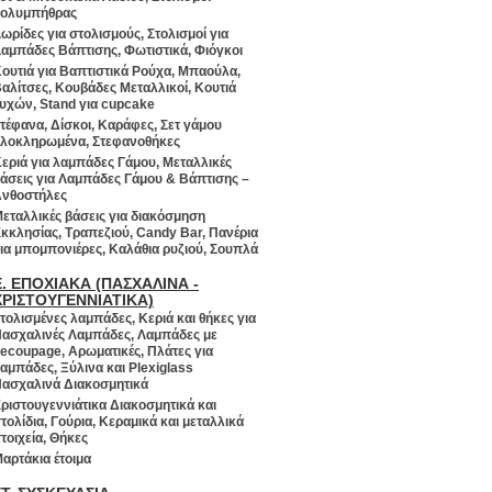
ολυμπήθρας
ωρίδες για στολισμούς, Στολισμοί για
αμπάδες Βάπτισης, Φωτιστικά, Φιόγκοι
ουτιά για Βαπτιστικά Ρούχα, Μπαούλα,
αλίτσες, Κουβάδες Μεταλλικοί, Κουτιά
υχών, Stand για cupcake
τέφανα, Δίσκοι, Καράφες, Σετ γάμου
λοκληρωμένα, Στεφανοθήκες
εριά για λαμπάδες Γάμου, Μεταλλικές
άσεις για Λαμπάδες Γάμου & Βάπτισης –
νθοστήλες
εταλλικές βάσεις για διακόσμηση
κκλησίας, Τραπεζιού, Candy Bar, Πανέρια
ια μπομπονιέρες, Καλάθια ρυζιού, Σουπλά
Ε. ΕΠΟΧΙΑΚΑ (ΠΑΣΧΑΛΙΝΑ -
ΧΡΙΣΤΟΥΓΕΝΝΙΑΤΙΚΑ)
τολισμένες λαμπάδες, Κεριά και θήκες για
ασχαλινές Λαμπάδες, Λαμπάδες με
ecoupage, Αρωματικές, Πλάτες για
αμπάδες, Ξύλινα και Plexiglass
ασχαλινά Διακοσμητικά
ριστουγεννιάτικα Διακοσμητικά και
τολίδια, Γούρια, Κεραμικά και μεταλλικά
τοιχεία, Θήκες
αρτάκια έτοιμα