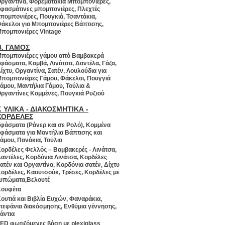
ργαντίνα, Φορεματάκια Μπομπονιέρες,
φασμάτινες μπομπονιέρες, Πλεχτές
πομπονιέρες, Πουγκιά, Τσαντάκια,
άκελοι για Μπομπονιέρες Βάπτισης,
πομπονιέρες Vintage
Β. ΓΑΜΟΣ
πομπονιέρες γάμου από Βαμβακερά
φάσματα, Καμβά, Λινάτσα, Δαντέλα, Γάζα,
ίχτυ, Οργαντίνα, Σατέν, Λουλούδια για
πομπονιέρες Γάμου, Φάκελοι, Πουγγιά
άμου, Μαντήλια Γάμου, Τούλια &
ργαντίνες Κομμένες, Πουγκιά Ρυζιού
Γ. ΥΛΙΚΑ - ΔΙΑΚΟΣΜΗΤΙΚΑ -
ΚΟΡΔΕΛΕΣ
φάσματα (Ράνερ και σε Ρολό), Κομμένα
φάσματα για Μαντήλια Βάπτισης και
άμου, Πανάκια, Τούλια
ορδέλες Φελλός – Βαμβακερές - Λινάτσα,
αντέλες, Κορδόνια Λινάτσα, Κορδέλες
ατέν και Οργαντίνα, Κορδόνια σατέν, Δίχτυ
ορδέλες, Καουτσούκ, Τρέσες, Κορδέλες με
υπώματα,Βελουτέ
ουφέτα
ουτιά και Βιβλία Ευχών, Φαναράκια,
τεφάνια διακόσμησης, Ενθύμια γέννησης,
άντια
ED φωτιζόμενες βάση με plexiglass