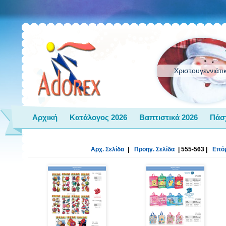
Χριστουγεννιάτι
Αρχική
Κατάλογος 2026
Βαπτιστικά 2026
Πάσ
Αρχ. Σελίδα
|
Προηγ. Σελίδα
|
555-563
|
Επόμ