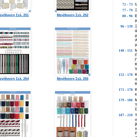
U
72
-
73
Ξ
77
-
79
εγέθυνση Σελ. 251
Μεγέθυνση Σελ. 252
Ε
80
-
96
p
Ξ
96
-
139
ά
μ
Α
μ
Μ
140
-
151
Π
Γ
Κ
V
Κ
152
-
170
εγέθυνση Σελ. 254
Μεγέθυνση Σελ. 255
σ
Κ
Κ
171
-
178
κ
Μ
179
-
186
Υ
Σ
Υ
187
-
210
υ
β
τ
Π