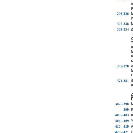
σ
μ
Μ
296
-
326
γ
Μ
327
-
338
Δ
339
-
354
–
Δ
Τ
Κ
Μ
Κ
κ
Λ
355
-
370
Μ
Π
Φ
371
-
381
Κ
Μ
382
-
398
Κ
399
Κ
400
-
403
Υ
404
-
409
Λ
410
-
419
Σ
420
-
421