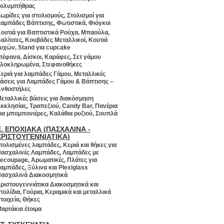
ολυμπήθρας
ωρίδες για στολισμούς, Στολισμοί για
αμπάδες Βάπτισης, Φωτιστικά, Φιόγκοι
ουτιά για Βαπτιστικά Ρούχα, Μπαούλα,
αλίτσες, Κουβάδες Μεταλλικοί, Κουτιά
υχών, Stand για cupcake
τέφανα, Δίσκοι, Καράφες, Σετ γάμου
λοκληρωμένα, Στεφανοθήκες
εριά για λαμπάδες Γάμου, Μεταλλικές
άσεις για Λαμπάδες Γάμου & Βάπτισης –
νθοστήλες
εταλλικές βάσεις για διακόσμηση
κκλησίας, Τραπεζιού, Candy Bar, Πανέρια
ια μπομπονιέρες, Καλάθια ρυζιού, Σουπλά
Ε. ΕΠΟΧΙΑΚΑ (ΠΑΣΧΑΛΙΝΑ -
ΧΡΙΣΤΟΥΓΕΝΝΙΑΤΙΚΑ)
τολισμένες λαμπάδες, Κεριά και θήκες για
ασχαλινές Λαμπάδες, Λαμπάδες με
ecoupage, Αρωματικές, Πλάτες για
αμπάδες, Ξύλινα και Plexiglass
ασχαλινά Διακοσμητικά
ριστουγεννιάτικα Διακοσμητικά και
τολίδια, Γούρια, Κεραμικά και μεταλλικά
τοιχεία, Θήκες
αρτάκια έτοιμα