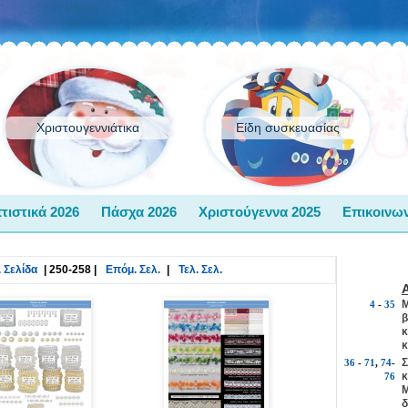
Χριστουγεννιάτικα
Είδη συσκευασίας
τιστικά 2026
Πάσχα 2026
Χριστούγεννα 2025
Επικοινων
 Σελίδα
|
250-258
|
Επόμ. Σελ.
|
Τελ. Σελ.
Μ
4
-
35
β
κ
κ
Σ
36
-
71
,
74
-
κ
76
Μ
δ