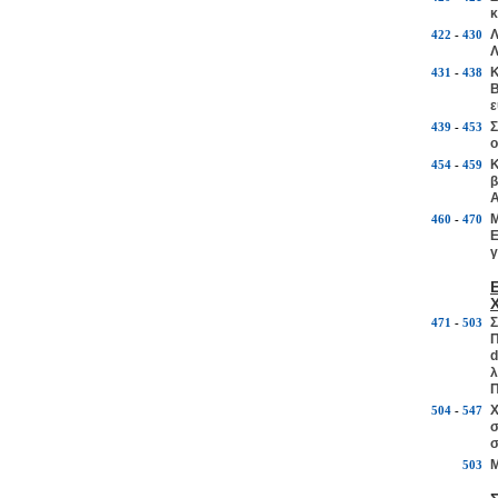
κ
Λ
422
-
430
Λ
Κ
431
-
438
Β
ε
Σ
439
-
453
ο
Κ
454
-
459
β
Α
Μ
460
-
470
Ε
γ
Σ
471
-
503
Π
d
λ
Π
Χ
504
-
547
σ
σ
Μ
503