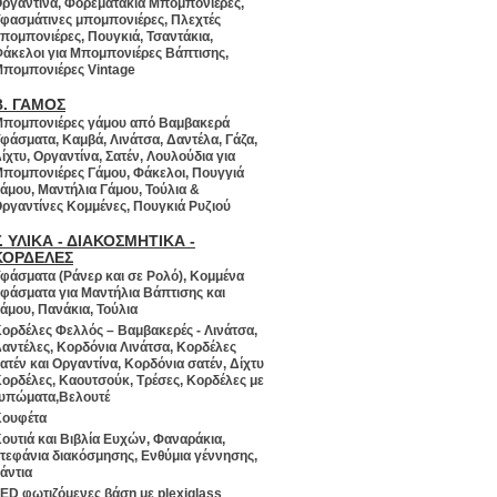
ργαντίνα, Φορεματάκια Μπομπονιέρες,
φασμάτινες μπομπονιέρες, Πλεχτές
πομπονιέρες, Πουγκιά, Τσαντάκια,
άκελοι για Μπομπονιέρες Βάπτισης,
πομπονιέρες Vintage
Β. ΓΑΜΟΣ
πομπονιέρες γάμου από Βαμβακερά
φάσματα, Καμβά, Λινάτσα, Δαντέλα, Γάζα,
ίχτυ, Οργαντίνα, Σατέν, Λουλούδια για
πομπονιέρες Γάμου, Φάκελοι, Πουγγιά
άμου, Μαντήλια Γάμου, Τούλια &
ργαντίνες Κομμένες, Πουγκιά Ρυζιού
Γ. ΥΛΙΚΑ - ΔΙΑΚΟΣΜΗΤΙΚΑ -
ΚΟΡΔΕΛΕΣ
φάσματα (Ράνερ και σε Ρολό), Κομμένα
φάσματα για Μαντήλια Βάπτισης και
άμου, Πανάκια, Τούλια
ορδέλες Φελλός – Βαμβακερές - Λινάτσα,
αντέλες, Κορδόνια Λινάτσα, Κορδέλες
ατέν και Οργαντίνα, Κορδόνια σατέν, Δίχτυ
ορδέλες, Καουτσούκ, Τρέσες, Κορδέλες με
υπώματα,Βελουτέ
ουφέτα
ουτιά και Βιβλία Ευχών, Φαναράκια,
τεφάνια διακόσμησης, Ενθύμια γέννησης,
άντια
ED φωτιζόμενες βάση με plexiglass