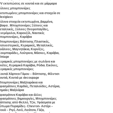
V εκτυπώσεις σε κουτιά και σε μάρμαρα
ύλινες μπομπονιέρες
κτυπωμένες μπομπονιέρες και στοιχεία σε
lexiglass
ύλινα στοιχεία εκτυπωμένα, βαμμένα,
βαφα . Μπομπονιέρες Ξύλινες και
εταλλικές, Ξύλινες Ονειροπαγίδες,
νεμόμυλοι, Καρουζέλ, Ναυτικές
πομπονιέρες, Καράβια
πομπονιέρες Βάπτισης Πλαστικές,
ολυεστερικές, Κεραμικές, Μεταλλικές,
υάλινες, Μαγνητάκια, Κορνίζες,
ουμπαράδες, Λούτρινα, Μάσκες, Καράβια,
intage
εραμικές μπομπονιέρες με σωλήνα και
κέτες, Κεραμικά Καράβια, Ρόδια. Εικόνες,
εραμικές μπομπονιέρες
ουτιά Χάρτινα Γάμου – Βάπτισης, Φίλντισι
ουτιά, Κουτιά με decoupage
πομπονιέρες Μαξιλαράκια και
φασμάτινες Καρδιές, Πεταλούδες, Αστέρια,
ημαίες Μαξιλάρια
φασμάτινα Καράβια και άλλες
φασμάτινες δημιουργίες, Μπομπονιέρες
άπτισης από Φελλό, Τζιν, Υφάσματα με
ύπωμα Πυραμίδες- Chevron- Αστέρι –
ουά – Ριγέ, Λινό, Λινάτσα, Γάζα,