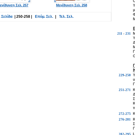
Ο
εγέθυνση Σελ. 257
Μεγέθυνση Σελ. 258
Υ
μ
Φ
 Σελίδα
|
250-258
|
Επόμ. Σελ.
|
Τελ. Σελ.
Μ
Μ
211
-
231
Υ
Δ
Μ
Γ
Ο
Υ
229
-
250
υ
Γ
Κ
251
-
271
Δ
Σ
Κ
τ
Κ
272
-
275
Κ
276
-
281
Σ
Γ
L
282
-
295