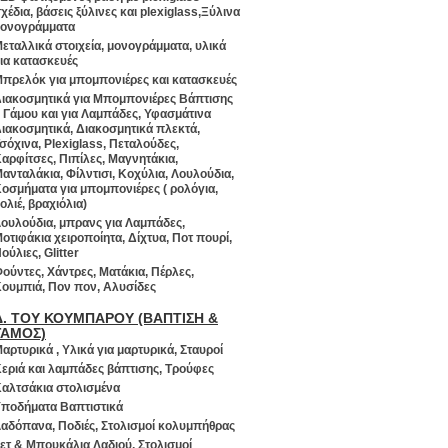
χέδια, βάσεις ξύλινες και plexiglass,Ξύλινα
ονογράμματα
εταλλικά στοιχεία, μονογράμματα, υλικά
ια κατασκευές
πρελόκ για μπομπονιέρες και κατασκευές
ιακοσμητικά για Μπομπονιέρες Βάπτισης
 Γάμου και για Λαμπάδες, Υφασμάτινα
ιακοσμητικά, Διακοσμητικά πλεκτά,
σόχινα, Plexiglass, Πεταλούδες,
αρφίτσες, Πιπίλες, Μαγνητάκια,
ανταλάκια, Φίλντισι, Κοχύλια, Λουλούδια,
οσμήματα για μπομπονιέρες ( ρολόγια,
ολιέ, βραχιόλια)
ουλούδια, μπρανς για Λαμπάδες,
οτιφάκια χειροποίητα, Δίχτυα, Ποτ πουρί,
ούλιες, Glitter
ούντες, Χάντρες, Ματάκια, Πέρλες,
ουμπιά, Πον πον, Αλυσίδες
Δ. ΤΟΥ ΚΟΥΜΠΑΡΟΥ (ΒΑΠΤΙΣΗ &
ΓΑΜΟΣ)
αρτυρικά , Υλικά για μαρτυρικά, Σταυροί
εριά και λαμπάδες βάπτισης, Τρούφες
αλτσάκια στολισμένα
ποδήματα Βαπτιστικά
αδόπανα, Ποδιές, Στολισμοί κολυμπήθρας
ετ & Μπουκάλια Λαδιού, Στολισμοί