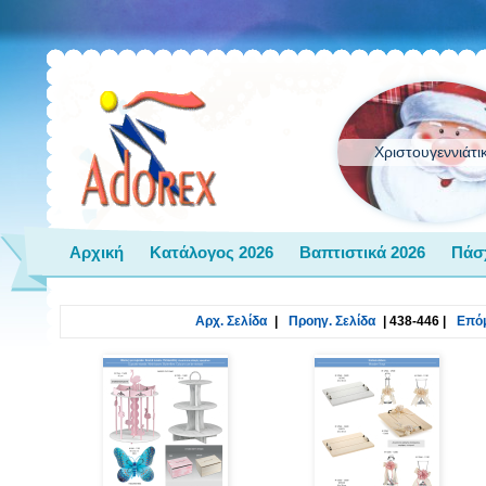
Χριστουγεννιάτι
Αρχική
Κατάλογος 2026
Βαπτιστικά 2026
Πάσ
Αρχ. Σελίδα
|
Προηγ. Σελίδα
|
438-446
|
Επόμ