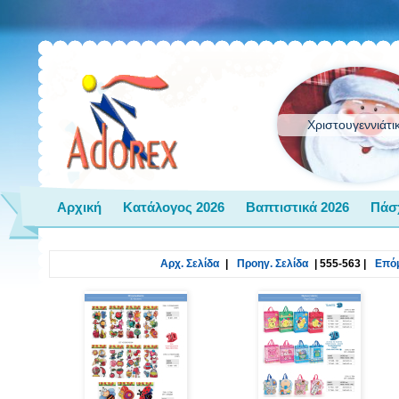
Χριστουγεννιάτι
Αρχική
Κατάλογος 2026
Βαπτιστικά 2026
Πάσ
Αρχ. Σελίδα
|
Προηγ. Σελίδα
|
555-563
|
Επόμ