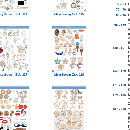
U
72
-
73
Ξ
77
-
79
εγέθυνση Σελ. 114
Μεγέθυνση Σελ. 115
Ε
80
-
96
p
Ξ
96
-
139
ά
μ
Α
μ
Μ
140
-
151
Π
Γ
Κ
V
Κ
152
-
170
εγέθυνση Σελ. 117
Μεγέθυνση Σελ. 118
σ
Κ
Κ
171
-
178
κ
Μ
179
-
186
Υ
Σ
Υ
187
-
210
υ
β
τ
Π