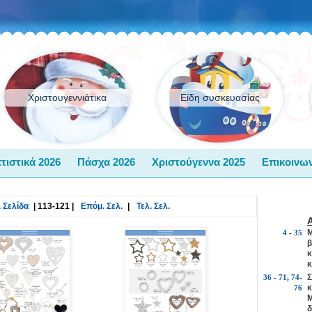
Χριστουγεννιάτικα
Είδη συσκευασίας
τιστικά 2026
Πάσχα 2026
Χριστούγεννα 2025
Επικοινων
 Σελίδα
|
113-121
|
Επόμ. Σελ.
|
Τελ. Σελ.
Μ
4
-
35
β
κ
κ
Σ
36
-
71
,
74
-
κ
76
Μ
δ