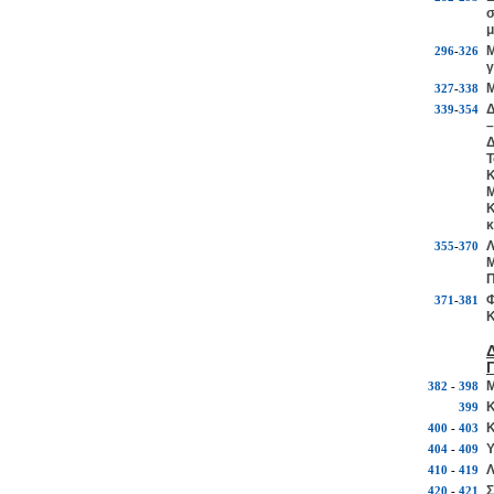
σ
μ
Μ
296
-
326
γ
Μ
327
-
338
Δ
339
-
354
–
Δ
Τ
Κ
Μ
Κ
κ
Λ
355
-
370
Μ
Π
Φ
371
-
381
Κ
Μ
382
-
398
Κ
399
Κ
400
-
403
Υ
404
-
409
Λ
410
-
419
Σ
420
-
421