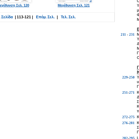
Ο
εγέθυνση Σελ. 120
Μεγέθυνση Σελ. 121
Υ
μ
Φ
 Σελίδα
|
113-121
|
Επόμ. Σελ.
|
Τελ. Σελ.
Μ
Μ
211
-
231
Υ
Δ
Μ
Γ
Ο
Υ
229
-
250
υ
Γ
Κ
251
-
271
Δ
Σ
Κ
τ
Κ
272
-
275
Κ
276
-
281
Σ
Γ
L
282
-
295