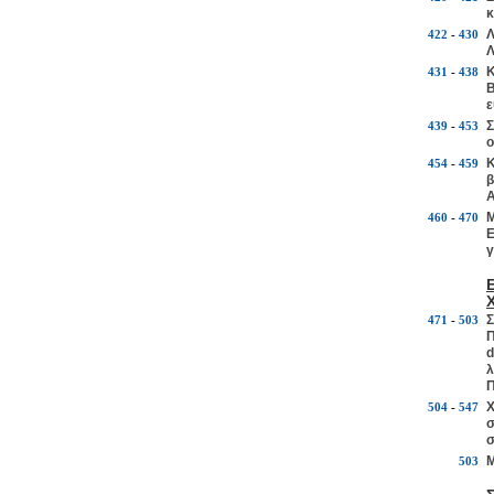
κ
Λ
422
-
430
Λ
Κ
431
-
438
Β
ε
Σ
439
-
453
ο
Κ
454
-
459
β
Α
Μ
460
-
470
Ε
γ
Σ
471
-
503
Π
d
λ
Π
Χ
504
-
547
σ
σ
Μ
503