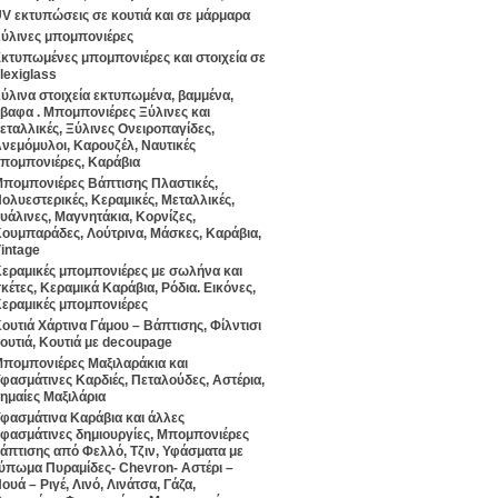
V εκτυπώσεις σε κουτιά και σε μάρμαρα
ύλινες μπομπονιέρες
κτυπωμένες μπομπονιέρες και στοιχεία σε
lexiglass
ύλινα στοιχεία εκτυπωμένα, βαμμένα,
βαφα . Μπομπονιέρες Ξύλινες και
εταλλικές, Ξύλινες Ονειροπαγίδες,
νεμόμυλοι, Καρουζέλ, Ναυτικές
πομπονιέρες, Καράβια
πομπονιέρες Βάπτισης Πλαστικές,
ολυεστερικές, Κεραμικές, Μεταλλικές,
υάλινες, Μαγνητάκια, Κορνίζες,
ουμπαράδες, Λούτρινα, Μάσκες, Καράβια,
intage
εραμικές μπομπονιέρες με σωλήνα και
κέτες, Κεραμικά Καράβια, Ρόδια. Εικόνες,
εραμικές μπομπονιέρες
ουτιά Χάρτινα Γάμου – Βάπτισης, Φίλντισι
ουτιά, Κουτιά με decoupage
πομπονιέρες Μαξιλαράκια και
φασμάτινες Καρδιές, Πεταλούδες, Αστέρια,
ημαίες Μαξιλάρια
φασμάτινα Καράβια και άλλες
φασμάτινες δημιουργίες, Μπομπονιέρες
άπτισης από Φελλό, Τζιν, Υφάσματα με
ύπωμα Πυραμίδες- Chevron- Αστέρι –
ουά – Ριγέ, Λινό, Λινάτσα, Γάζα,