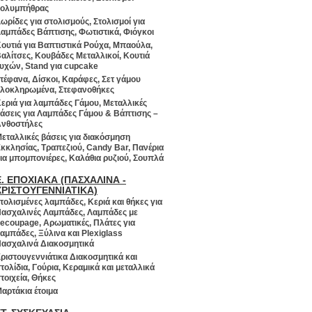
ολυμπήθρας
ωρίδες για στολισμούς, Στολισμοί για
αμπάδες Βάπτισης, Φωτιστικά, Φιόγκοι
ουτιά για Βαπτιστικά Ρούχα, Μπαούλα,
αλίτσες, Κουβάδες Μεταλλικοί, Κουτιά
υχών, Stand για cupcake
τέφανα, Δίσκοι, Καράφες, Σετ γάμου
λοκληρωμένα, Στεφανοθήκες
εριά για λαμπάδες Γάμου, Μεταλλικές
άσεις για Λαμπάδες Γάμου & Βάπτισης –
νθοστήλες
εταλλικές βάσεις για διακόσμηση
κκλησίας, Τραπεζιού, Candy Bar, Πανέρια
ια μπομπονιέρες, Καλάθια ρυζιού, Σουπλά
Ε. ΕΠΟΧΙΑΚΑ (ΠΑΣΧΑΛΙΝΑ -
ΧΡΙΣΤΟΥΓΕΝΝΙΑΤΙΚΑ)
τολισμένες λαμπάδες, Κεριά και θήκες για
ασχαλινές Λαμπάδες, Λαμπάδες με
ecoupage, Αρωματικές, Πλάτες για
αμπάδες, Ξύλινα και Plexiglass
ασχαλινά Διακοσμητικά
ριστουγεννιάτικα Διακοσμητικά και
τολίδια, Γούρια, Κεραμικά και μεταλλικά
τοιχεία, Θήκες
αρτάκια έτοιμα