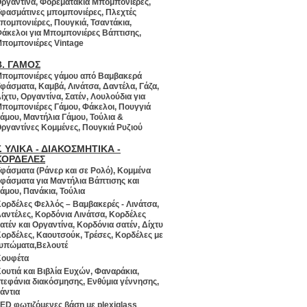
ργαντίνα, Φορεματάκια Μπομπονιέρες,
φασμάτινες μπομπονιέρες, Πλεχτές
πομπονιέρες, Πουγκιά, Τσαντάκια,
άκελοι για Μπομπονιέρες Βάπτισης,
πομπονιέρες Vintage
Β. ΓΑΜΟΣ
πομπονιέρες γάμου από Βαμβακερά
φάσματα, Καμβά, Λινάτσα, Δαντέλα, Γάζα,
ίχτυ, Οργαντίνα, Σατέν, Λουλούδια για
πομπονιέρες Γάμου, Φάκελοι, Πουγγιά
άμου, Μαντήλια Γάμου, Τούλια &
ργαντίνες Κομμένες, Πουγκιά Ρυζιού
Γ. ΥΛΙΚΑ - ΔΙΑΚΟΣΜΗΤΙΚΑ -
ΚΟΡΔΕΛΕΣ
φάσματα (Ράνερ και σε Ρολό), Κομμένα
φάσματα για Μαντήλια Βάπτισης και
άμου, Πανάκια, Τούλια
ορδέλες Φελλός – Βαμβακερές - Λινάτσα,
αντέλες, Κορδόνια Λινάτσα, Κορδέλες
ατέν και Οργαντίνα, Κορδόνια σατέν, Δίχτυ
ορδέλες, Καουτσούκ, Τρέσες, Κορδέλες με
υπώματα,Βελουτέ
ουφέτα
ουτιά και Βιβλία Ευχών, Φαναράκια,
τεφάνια διακόσμησης, Ενθύμια γέννησης,
άντια
ED φωτιζόμενες βάση με plexiglass