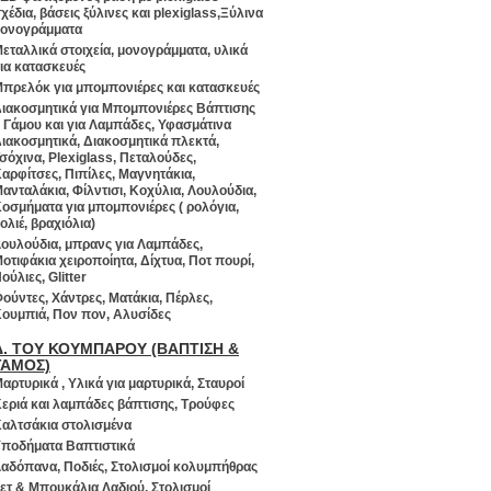
χέδια, βάσεις ξύλινες και plexiglass,Ξύλινα
ονογράμματα
εταλλικά στοιχεία, μονογράμματα, υλικά
ια κατασκευές
πρελόκ για μπομπονιέρες και κατασκευές
ιακοσμητικά για Μπομπονιέρες Βάπτισης
 Γάμου και για Λαμπάδες, Υφασμάτινα
ιακοσμητικά, Διακοσμητικά πλεκτά,
σόχινα, Plexiglass, Πεταλούδες,
αρφίτσες, Πιπίλες, Μαγνητάκια,
ανταλάκια, Φίλντισι, Κοχύλια, Λουλούδια,
οσμήματα για μπομπονιέρες ( ρολόγια,
ολιέ, βραχιόλια)
ουλούδια, μπρανς για Λαμπάδες,
οτιφάκια χειροποίητα, Δίχτυα, Ποτ πουρί,
ούλιες, Glitter
ούντες, Χάντρες, Ματάκια, Πέρλες,
ουμπιά, Πον πον, Αλυσίδες
Δ. ΤΟΥ ΚΟΥΜΠΑΡΟΥ (ΒΑΠΤΙΣΗ &
ΓΑΜΟΣ)
αρτυρικά , Υλικά για μαρτυρικά, Σταυροί
εριά και λαμπάδες βάπτισης, Τρούφες
αλτσάκια στολισμένα
ποδήματα Βαπτιστικά
αδόπανα, Ποδιές, Στολισμοί κολυμπήθρας
ετ & Μπουκάλια Λαδιού, Στολισμοί